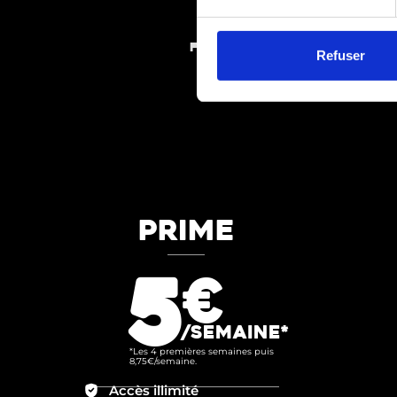
FORMULES
Refuser
PRIME
5
€
/SEMAINE*
*Les 4 premières semaines puis
8,75€/semaine.
Accès illimité