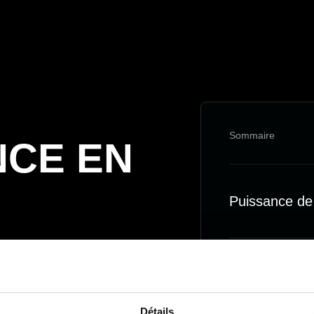
Sommaire
NCE EN
Puissance de
r cultiver la
Atteindre l'In
Détails