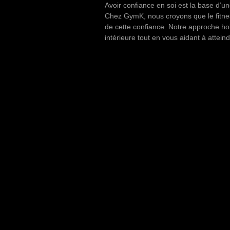
Avoir confiance en soi est la base d’u
Chez GymK, nous croyons que le fitness
de cette confiance. Notre approche hol
intérieure tout en vous aidant à attein
s la confiance en soi. À
s limites, vous découvrez
ucteurs dévoués est là
etit pas vers la