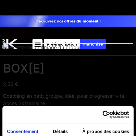
Découvrez nos
offres du moment
!
Accueil
/
Option
/ BOX[E]
Pré-inscription
Franchise
BOX[E]
2,50
€
Coaching en petit groupe, idéal pour progresser vite.
Accès 2x/semaine
Ajouter au panier
Consentement
Détails
À propos des cookies