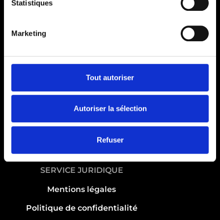
Statistiques
SERVICES
Marketing
Expériences
Mes objectifs
Activités
Nos clubs
Tout autoriser
ACTIVITÉS
Autoriser la sélection
Musculation
Cardio
Refuser
Team training
SERVICE JURIDIQUE
Mentions légales
Politique de confidentialité