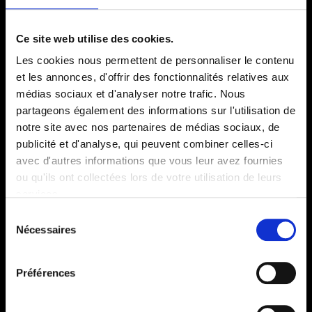
Catégorie :
Option
Ce site web utilise des cookies.
Les cookies nous permettent de personnaliser le contenu
et les annonces, d'offrir des fonctionnalités relatives aux
médias sociaux et d'analyser notre trafic. Nous
partageons également des informations sur l'utilisation de
notre site avec nos partenaires de médias sociaux, de
publicité et d'analyse, qui peuvent combiner celles-ci
avec d'autres informations que vous leur avez fournies
ou qu'ils ont collectées lors de votre utilisation de leurs
services.
AIDES & INFORMATIONS
Sélection
Nécessaires
Recrutement
du
Contactez-nous
consentement
FAQ
Préférences
FRANCHISE